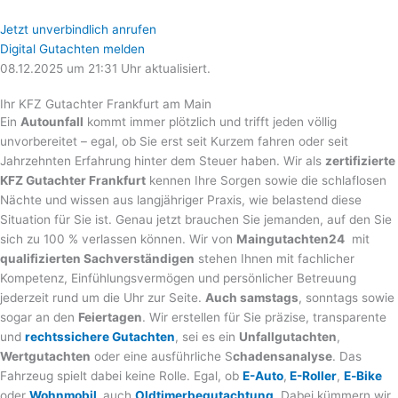
Jetzt unverbindlich anrufen
Digital Gutachten melden
08.12.2025 um 21:31 Uhr aktualisiert.
Ihr KFZ Gutachter Frankfurt am Main
Ein
Autounfall
kommt immer plötzlich und trifft jeden völlig
unvorbereitet – egal, ob Sie erst seit Kurzem fahren oder seit
Jahrzehnten Erfahrung hinter dem Steuer haben. Wir als
zertifizierte
KFZ Gutachter Frankfurt
kennen Ihre Sorgen sowie die schlaflosen
Nächte und wissen aus langjähriger Praxis, wie belastend diese
Situation für Sie ist. Genau jetzt brauchen Sie jemanden, auf den Sie
sich zu 100 % verlassen können. Wir von
Maingutachten24
mit
qualifizierten Sachverständigen
stehen Ihnen mit fachlicher
Kompetenz, Einfühlungsvermögen und persönlicher Betreuung
jederzeit rund um die Uhr zur Seite.
Auch samstags
, sonntags sowie
sogar an den
Feiertagen
. Wir erstellen für Sie präzise, transparente
und
rechtssichere Gutachten
, sei es ein
Unfallgutachten
,
Wertgutachten
oder eine ausführliche S
chadensanalyse
. Das
Fahrzeug spielt dabei keine Rolle. Egal, ob
E-Auto
,
E-Roller
,
E‑Bike
oder
Wohnmobil,
auch
Oldtimerbegutachtung
. Dabei kümmern wir