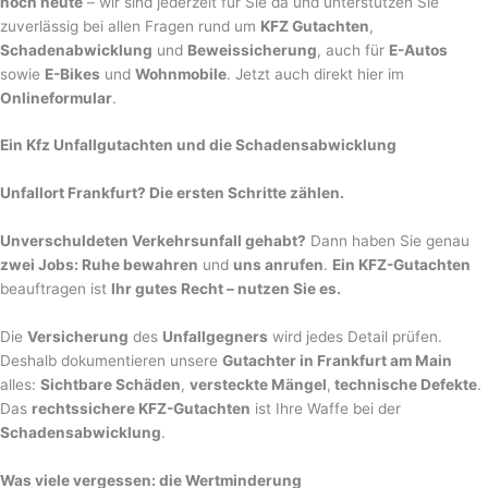
noch heute
– wir sind jederzeit für Sie da und unterstützen Sie
zuverlässig bei allen Fragen rund um
KFZ Gutachten
,
Schadenabwicklung
und
Beweissicherung
, auch für
E-Autos
sowie
E-Bikes
und
Wohnmobile
. Jetzt auch direkt hier im
Onlineformular
.
Ein Kfz Unfallgutachten und die Schadensabwicklung
Unfallort Frankfurt? Die ersten Schritte zählen.
Unverschuldeten Verkehrsunfall gehabt?
Dann haben Sie genau
zwei Jobs: Ruhe bewahren
und
uns anrufen
.
Ein KFZ-Gutachten
beauftragen ist
Ihr gutes Recht – nutzen Sie es.
Die
Versicherung
des
Unfallgegners
wird jedes Detail prüfen.
Deshalb dokumentieren unsere
Gutachter in Frankfurt am Main
alles:
Sichtbare Schäden
,
versteckte Mängel
,
technische Defekte
.
Das
rechtssichere KFZ-Gutachten
ist Ihre Waffe bei der
Schadensabwicklung
.
Was viele vergessen: die Wertminderung