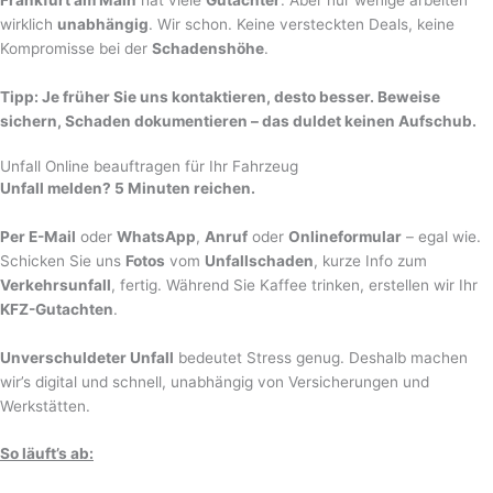
Frankfurt am Main
hat viele
Gutachter
. Aber nur wenige arbeiten
wirklich
unabhängig
. Wir schon. Keine versteckten Deals, keine
Kompromisse bei der
Schadenshöhe
.
Tipp: Je früher Sie uns kontaktieren, desto besser. Beweise
sichern, Schaden dokumentieren – das duldet keinen Aufschub.
Unfall Online beauftragen für Ihr Fahrzeug
Unfall melden? 5 Minuten reichen.
Per E-Mail
oder
WhatsApp
,
Anruf
oder
Onlineformular
– egal wie.
Schicken Sie uns
Fotos
vom
Unfallschaden
, kurze Info zum
Verkehrsunfall
, fertig. Während Sie Kaffee trinken, erstellen wir Ihr
KFZ-Gutachten
.
Unverschuldeter Unfall
bedeutet Stress genug. Deshalb machen
wir’s digital und schnell, unabhängig von Versicherungen und
Werkstätten.
So läuft’s ab: